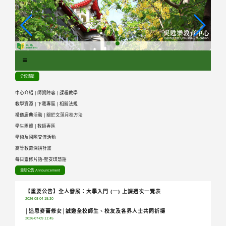
跳
到
主
要
內
容
區
分類清單
塊
中心介紹
|
師資陣容
|
課程教學
教學資源
|
下載專區
|
相關法規
禮儀慶典活動
|
關於文藻月桂方法
學生團體
|
教師專區
學術及國際交流活動
高等教育深耕計畫
每日靈修片語-聖安琪慧語
最新公告 Announcement
【重要公告】全人發展：大學入門 (一) 上課週次一覽表
2026-08-04 15:30
│追思麥蕾修女│誠邀全校師生、校友及各界人士共同祈禱
2026-07-09 11:45