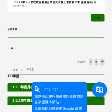
「2025華人大學校牧協會港台學生交流營」暨校牧年會 圓滿落幕│九校
2025-08-06 14:42
齊聚共融分享，青年攜手踏上希望朝聖之旅
More
分類清單
大
字級大小
小
中
113年度
首頁
113年度
1 113年度月桂講堂_花絮
g_translate
g_translate
Language
請點選此按鈕來選擇您喜歡的語
2 112學年度成人禮系列活動
言來瀏覽本網站。
此網站的翻譯是由
Google 翻譯