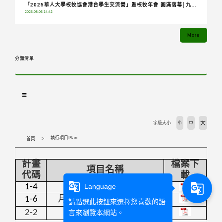
「2025華人大學校牧協會港台學生交流營」暨校牧年會 圓滿落幕│九校
2025-08-06 14:42
齊聚共融分享，青年攜手踏上希望朝聖之旅
More
分類清單
大
字級大小
小
中
執行項目Plan
首頁
計畫
檔案下
項目名稱
代碼
載
g_translate
g_translate
1-4
靈性課程工作坊
Language
1-6
月桂工作坊及月桂講堂
請點選此按鈕來選擇您喜歡的語
2-2
教友青年國際移動
言來瀏覽本網站。