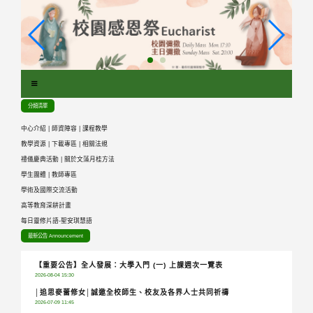
跳
到
主
要
內
容
區
分類清單
塊
中心介紹
|
師資陣容
|
課程教學
教學資源
|
下載專區
|
相關法規
禮儀慶典活動
|
關於文藻月桂方法
學生團體
|
教師專區
學術及國際交流活動
高等教育深耕計畫
每日靈修片語-聖安琪慧語
最新公告 Announcement
【重要公告】全人發展：大學入門 (一) 上課週次一覽表
2026-08-04 15:30
│追思麥蕾修女│誠邀全校師生、校友及各界人士共同祈禱
2026-07-09 11:45