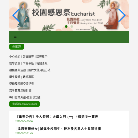
跳
到
主
要
內
容
區
分類清單
塊
中心介紹
|
師資陣容
|
課程教學
教學資源
|
下載專區
|
相關法規
禮儀慶典活動
|
關於文藻月桂方法
學生團體
|
教師專區
學術及國際交流活動
高等教育深耕計畫
每日靈修片語-聖安琪慧語
最新公告 Announcement
【重要公告】全人發展：大學入門 (一) 上課週次一覽表
2026-08-04 15:30
│追思麥蕾修女│誠邀全校師生、校友及各界人士共同祈禱
2026-07-09 11:45