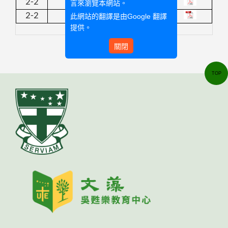
2-2
教友青年移動
言來瀏覽本網站。
2-2
泰北國際服務方案
此網站的翻譯是由
Google 翻譯
提供。
關閉
TOP