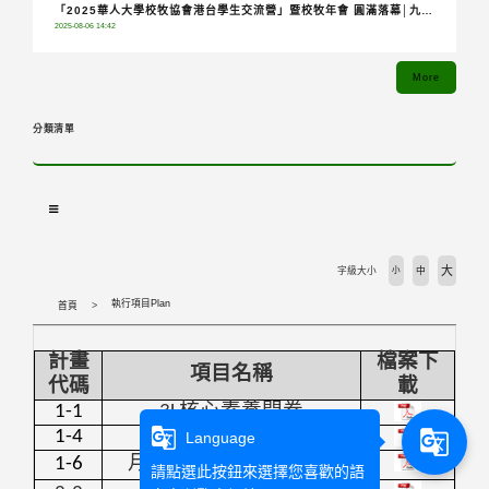
「2025華人大學校牧協會港台學生交流營」暨校牧年會 圓滿落幕│九校
2025-08-06 14:42
齊聚共融分享，青年攜手踏上希望朝聖之旅
More
分類清單
大
字級大小
小
中
執行項目Plan
首頁
計畫
檔案下
項目名稱
代碼
載
1-1
3L
核心素養問卷
g_translate
1-4
靈性課程工作坊
g_translate
Language
1-6
月桂工作坊及月桂講堂
請點選此按鈕來選擇您喜歡的語