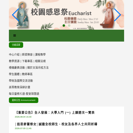
跳
到
主
要
內
容
區
分類清單
塊
中心介紹
|
師資陣容
|
課程教學
教學資源
|
下載專區
|
相關法規
禮儀慶典活動
|
關於文藻月桂方法
學生團體
|
教師專區
學術及國際交流活動
高等教育深耕計畫
每日靈修片語-聖安琪慧語
最新公告 Announcement
【重要公告】全人發展：大學入門 (一) 上課週次一覽表
2026-08-04 15:30
│追思麥蕾修女│誠邀全校師生、校友及各界人士共同祈禱
2026-07-09 11:45