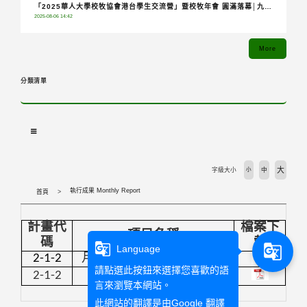
「2025華人大學校牧協會港台學生交流營」暨校牧年會 圓滿落幕│九校
2025-08-06 14:42
齊聚共融分享，青年攜手踏上希望朝聖之旅
More
分類清單
大
字級大小
小
中
執行成果 Monthly Report
首頁
計畫代
檔案下
項目名稱
碼
載
g_translate
g_translate
Language
2-1-2
月桂工作坊及文藻月桂營
請點選此按鈕來選擇您喜歡的語
2-1-2
天主教聖吳甦樂會來華百年國際教育論壇影像紀錄
言來瀏覽本網站。
此網站的翻譯是由
Google 翻譯