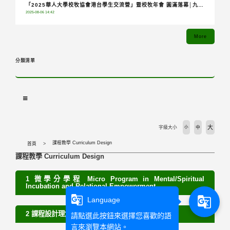
「2025華人大學校牧協會港台學生交流營」暨校牧年會 圓滿落幕│九校
2025-08-06 14:42
齊聚共融分享，青年攜手踏上希望朝聖之旅
More
分類清單
大
字級大小
小
中
課程教學 Curriculum Design
首頁
課程教學 Curriculum Design
1 微學分學程 Micro Program in Mental/Spiritual
Incubation and Relational Empowerment
g_translate
g_translate
Language
2 課程設計理念 Courses
請點選此按鈕來選擇您喜歡的語
言來瀏覽本網站。