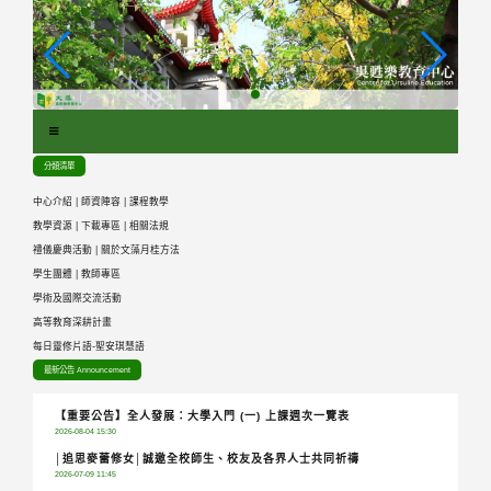
跳
到
主
要
內
容
區
分類清單
塊
中心介紹
|
師資陣容
|
課程教學
教學資源
|
下載專區
|
相關法規
禮儀慶典活動
|
關於文藻月桂方法
學生團體
|
教師專區
學術及國際交流活動
高等教育深耕計畫
每日靈修片語-聖安琪慧語
最新公告 Announcement
【重要公告】全人發展：大學入門 (一) 上課週次一覽表
2026-08-04 15:30
│追思麥蕾修女│誠邀全校師生、校友及各界人士共同祈禱
2026-07-09 11:45