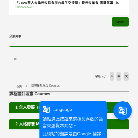
「2025華人大學校牧協會港台學生交流營」暨校牧年會 圓滿落幕│九校
2025-08-06 14:42
齊聚共融分享，青年攜手踏上希望朝聖之旅
More
分類清單
大
字級大小
小
中
課程設計理念 Courses
首頁
課程設計理念 Courses
1 全人發展 The Whole Personal Development
g_translate
g_translate
Language
請點選此按鈕來選擇您喜歡的語
2 人格修養 Moral Formation
言來瀏覽本網站。
此網站的翻譯是由
Google 翻譯