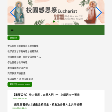
跳
到
主
要
內
容
區
分類清單
塊
中心介紹
|
師資陣容
|
課程教學
教學資源
|
下載專區
|
相關法規
禮儀慶典活動
|
關於文藻月桂方法
學生團體
|
教師專區
學術及國際交流活動
高等教育深耕計畫
每日靈修片語-聖安琪慧語
最新公告 Announcement
【重要公告】全人發展：大學入門 (一) 上課週次一覽表
2026-08-04 15:30
│追思麥蕾修女│誠邀全校師生、校友及各界人士共同祈禱
2026-07-09 11:45