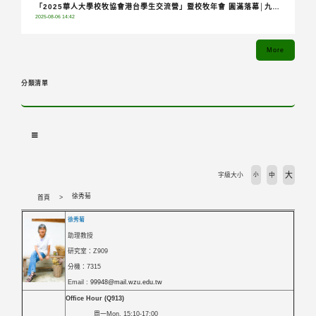
「2025華人大學校牧協會港台學生交流營」暨校牧年會 圓滿落幕│九校
2025-08-06 14:42
齊聚共融分享，青年攜手踏上希望朝聖之旅
More
分類清單
大
字級大小
小
中
徐秀菊
首頁
徐秀菊
助理教授
研究室：Z909
分機：7315
Email :
99948@mail.wzu.edu.tw
Office Hour (Q913)
周一Mon. 15:10-17:00