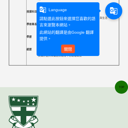
周三Wed. 10:10-12:00
g_translate
g_translate
Language
授課科目
請點選此按鈕來選擇您喜歡的語
全人發展、全人發展英文專班、生命意義的探詢、聖經與生活
言來瀏覽本網站。
學術專長
生命倫理 、和平教育 、教學與評量、國際人修養
此網站的翻譯是由
Google 翻譯
學歷
提供。
北伊利諾大學成人教育博士
關閉
經歷
文藻外語大學吳甦樂教育中心助理教授
TOP