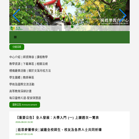
跳
到
主
要
內
容
區
分類清單
塊
中心介紹
|
師資陣容
|
課程教學
教學資源
|
下載專區
|
相關法規
禮儀慶典活動
|
關於文藻月桂方法
學生團體
|
教師專區
學術及國際交流活動
高等教育深耕計畫
每日靈修片語-聖安琪慧語
最新公告 Announcement
【重要公告】全人發展：大學入門 (一) 上課週次一覽表
2026-08-04 15:30
│追思麥蕾修女│誠邀全校師生、校友及各界人士共同祈禱
2026-07-09 11:45