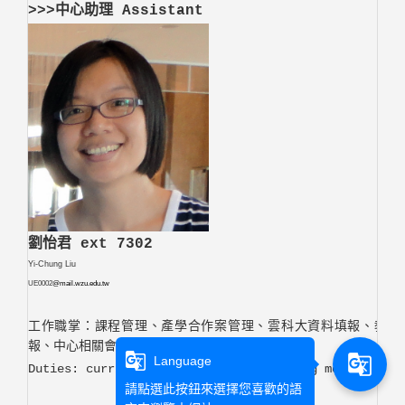
>>>中心助理 Assistant
劉怡君 ext 7302
Yi-Chung Liu
UE0002
@mail.wzu.edu.tw
工作職掌：課程管理、產學合作案管理、雲科大資料填報、教師
報、中心相關會議等行政事務...等。
g_translate
g_translate
Language
Duties: curriculum management, arranging meetings, e
請點選此按鈕來選擇您喜歡的語