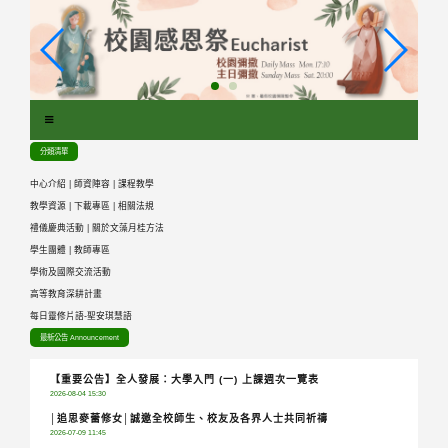
跳
到
主
要
內
容
區
分類清單
塊
中心介紹
|
師資陣容
|
課程教學
教學資源
|
下載專區
|
相關法規
禮儀慶典活動
|
關於文藻月桂方法
學生團體
|
教師專區
學術及國際交流活動
高等教育深耕計畫
每日靈修片語-聖安琪慧語
最新公告 Announcement
【重要公告】全人發展：大學入門 (一) 上課週次一覽表
2026-08-04 15:30
│追思麥蕾修女│誠邀全校師生、校友及各界人士共同祈禱
2026-07-09 11:45