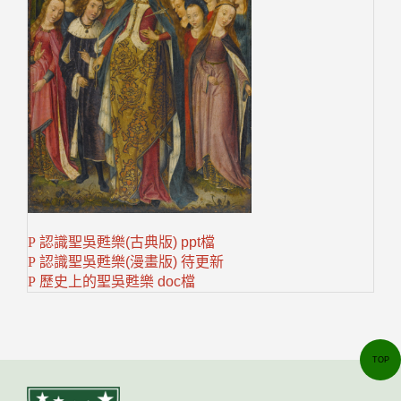
P
認識聖吳甦樂(古典版)
ppt檔
P
認識聖吳甦樂(漫畫版)
待更新
P
歷史上的聖吳甦樂
doc檔
TOP