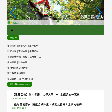
跳
到
主
要
內
容
區
分類清單
塊
中心介紹
|
師資陣容
|
課程教學
教學資源
|
下載專區
|
相關法規
禮儀慶典活動
|
關於文藻月桂方法
學生團體
|
教師專區
學術及國際交流活動
高等教育深耕計畫
每日靈修片語-聖安琪慧語
最新公告 Announcement
【重要公告】全人發展：大學入門 (一) 上課週次一覽表
2026-08-04 15:30
│追思麥蕾修女│誠邀全校師生、校友及各界人士共同祈禱
2026-07-09 11:45