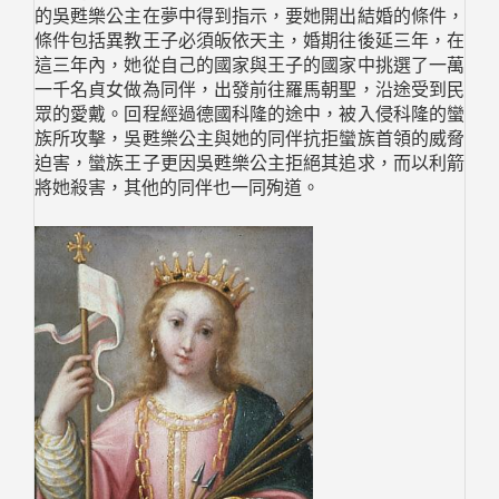
的吳甦樂公主在夢中得到指示，要她開出結婚的條件，
條件包括異教王子必須皈依天主，婚期往後延三年，在
這三年內，她從自己的國家與王子的國家中挑選了一萬
一千名貞女做為同伴，出發前往羅馬朝聖，沿途受到民
眾的愛戴。回程經過德國科隆的途中，被入侵科隆的蠻
族所攻擊，吳甦樂公主與她的同伴抗拒蠻族首領的威脅
迫害，蠻族王子更因吳甦樂公主拒絕其追求，而以利箭
將她殺害，其他的同伴也一同殉道。