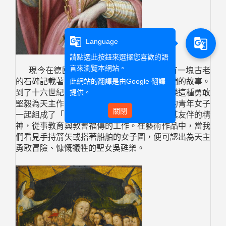
g_translate
g_translate
Language
請點選此按鈕來選擇您喜歡的語
言來瀏覽本網站。
現今在德國科隆的聖吳甦樂大教堂內，有一塊古老
此網站的翻譯是由
Google 翻譯
的石碑記載著尊貴的聖吳甦樂與勇敢的女伴們的故事。
提供。
到了十六世紀，聖女安琪因為嚮往聖女吳甦樂這種勇敢
堅毅為天主作證犧牲的精神，特別邀請當時的青年女子
關閉
一起組成了「聖吳甦樂會」效法聖吳甦樂與其友伴的精
神，從事教育與教會福傳的工作。在藝術作品中，當我
們看見手持箭矢或搭著船舶的女子圖，便可認出為天主
勇敢冒險、慷慨犧牲的聖女吳甦樂。