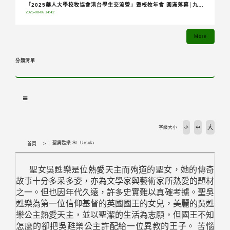
「2025華人大學校牧協會港台學生交流營」暨校牧年會 圓滿落幕│九校
2025-08-06 14:42
齊聚共融分享，青年攜手踏上希望朝聖之旅
More
分類清單
大
字級大小
小
中
聖吳甦樂 St. Ursula
首頁
聖女吳甦樂是位熱愛天主而殉道的聖女，她的傳奇
故事十分多采多姿，亦為文學家與藝術家所熱愛的題材
之一。但也因年代久遠，許多史實難以真確考據。聖吳
甦樂為第一位信仰基督的英國國王的女兒，美麗的吳甦
樂公主熱愛天主，並以聖潔的生活為志願，但國王不知
怎麼的卻把吳甦樂公主許配給一位異教的王子。
苦惱