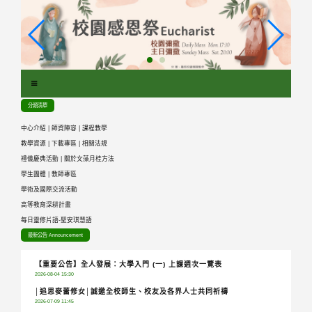
跳
到
主
要
內
容
區
分類清單
塊
中心介紹
|
師資陣容
|
課程教學
教學資源
|
下載專區
|
相關法規
禮儀慶典活動
|
關於文藻月桂方法
學生團體
|
教師專區
學術及國際交流活動
高等教育深耕計畫
每日靈修片語-聖安琪慧語
最新公告 Announcement
【重要公告】全人發展：大學入門 (一) 上課週次一覽表
2026-08-04 15:30
│追思麥蕾修女│誠邀全校師生、校友及各界人士共同祈禱
2026-07-09 11:45