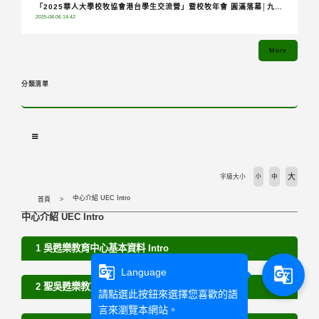
「2025華人大學校牧協會港台學生交流營」暨校牧年會 圓滿落幕│九校
2025-08-06 14:42
齊聚共融分享，青年攜手踏上希望朝聖之旅
More
分類清單
大
字級大小
小
中
中心介紹 UEC Intro
首頁
中心介紹 UEC Intro
1 吳甦樂教育中心基本資料 Intro
g_translate
g_translate
Language
2 聖吳甦樂教育精神 Ursuline Spirit
請點選此按鈕來選擇您喜歡的語
言來瀏覽本網站。