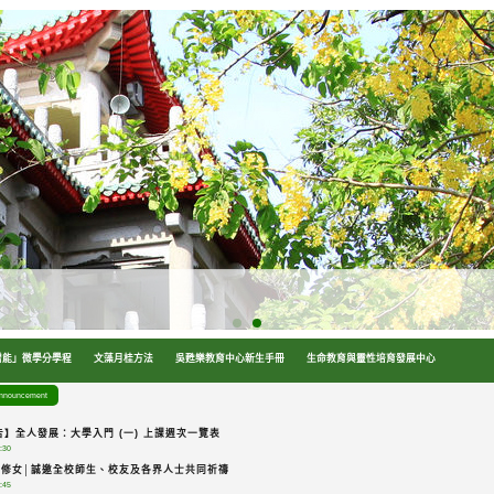
增能」微學分學程
文藻月桂方法
吳甦樂教育中心新生手冊
生命教育與靈性培育發展中心
nouncement
】全人發展：大學入門 (一) 上課週次一覽表
:30
蕾修女│誠邀全校師生、校友及各界人士共同祈禱
:45