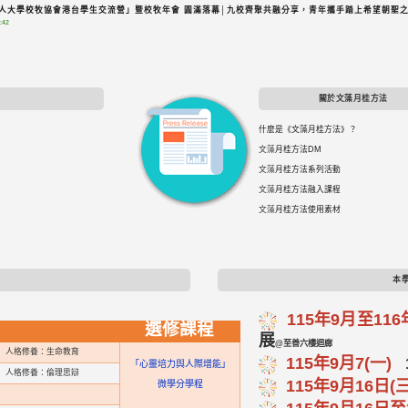
5華人大學校牧協會港台學生交流營」暨校牧年會 圓滿落幕│九校齊聚共融分享，青年攜手踏上希望朝聖
:42
關於文藻月桂方法
什麼是《文藻月桂方法》？
文藻
月桂方法DM
文藻
月桂方法系列活動
文藻
月桂方法融入課程
文藻
月桂方法使用素材
本
115年9月至11
選修課程
展
@至善六樓迴廊
人格修養：生命教育
115年9月7(一)
1
「心靈培力與人際增能」
人格修養：倫理思辯
115年9月16日(
微學分學程