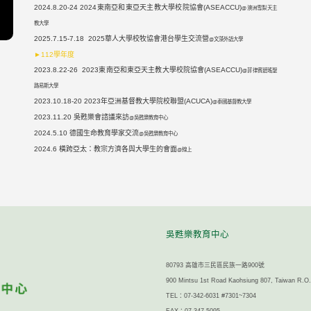
2024.8.20-24 2024東南亞和東亞天主教大學校院協會(ASEACCU)
@澳洲雪梨天主
教大學
2025.7.15-7.18 2025華人大學校牧協會港台學生交流營
@文藻外語大學
►112學年度
2023.8.22-26 2023東南亞和東亞天主教大學校院協會(ASEACCU)
@菲律賓碧瑤聖
路易斯大學
2023.10.18-20 2023年亞洲基督教大學院校聯盟(ACUCA)
@泰國基督教大學
2023.11.20 吳甦樂會諮議來訪
@吳甦樂教育中心
2024.5.10 德國生命教育學家交流
@吳甦樂教育中心
2024.6 橫跨亞太：教宗方濟各與大學生的會面
@線上
吳甦樂教育中心
80793 高雄市三民區民族一路900號
900 Mintsu 1st Road Kaohsiung 807, Taiwan R.O
TEL：07-342-6031 #7301~7304
FAX：07-347-5095