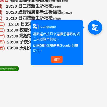
30日
暑期國際移動靜態展
@至善一樓藝術迴廊
四)
13
:30 日二技新生祈福禮
@詠穌堂
)
20:20 進修推廣部新生祈福禮
@文園二樓
)
15:10 日四技新生祈福禮
@化雨堂
三)
15:10 日五專新生祈福禮
g_translate
@化雨堂
g_translate
Language
三)
15:30 校慶彌撒
@16樓多功能展演廳
請點選此按鈕來選擇您喜歡的語
(一)
17:00 燃燈禮
@操場
言來瀏覽本網站。
(四)
20:00
子夜彌撒
@化雨堂
此網站的翻譯是由
Google 翻譯
五)
09:00 天明彌撒
@詠穌堂
提供。
關閉
甦樂教育中心粉絲專頁