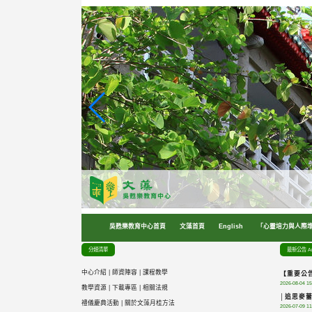
跳
到
主
要
內
容
區
塊
吳甦樂教育中心首頁
文藻首頁
English
「心靈培力與人際
分類清單
最新公告 An
中心介紹
|
師資陣容
|
課程教學
【重要公告
2026-08-04 15
教學資源
|
下載專區
|
相關法規
│追思麥
禮儀慶典活動
|
關於文藻月桂方法
2026-07-09 11