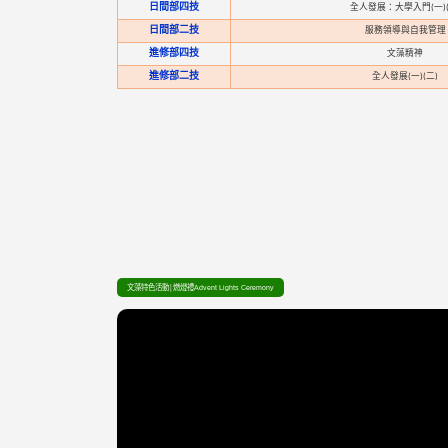
日間部四技
全人發展：大學入門(一)(
日間部二技
服務領導與自我管理
進修部四技
文藻精神
進修部二技
全人發展(一)(二)
文藻特色活動│燃燈禮Advent Lights Ceremony