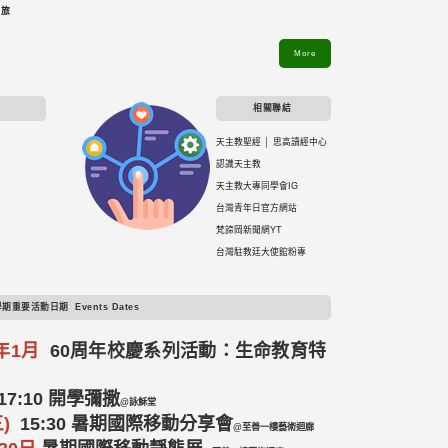
之旅
More
相關聯結
天主教聖經
│
思高讀經中心
認識天主教
天主教大專同學會IG
台灣青年日官方網站
梵諦岡新聞網
YT
台灣駐教廷大使館粉專
學期重要活動日期
Events Dates
6年1月
60周年校慶系列活動：生命教育特
7:10 開學彌撒
@詠穌堂
三)
15:30 暑期國際移動分享會
@至善一樓藝術迴廊