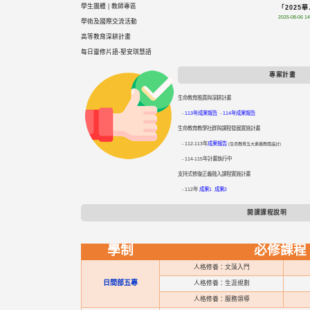
學生團體
|
教師專區
「202
2025-08-06 14
學術及國際交流活動
高等教育深耕計畫
每日靈修片語-聖安琪慧語
專案計畫
生命教育推廣與深耕計畫
-
113年成果報告
-
114年成果報告
生命教育教學社群與課程發展實施計畫
- 112-113年
成果報告
(生命教育五大素養教案設計)
- 114-115年計畫執行中
​​支持式修復正義融入課程實施計畫
- 112年
成果1
成果2
開課課程說明
學制
必修課程
人格修養：文藻入門
日間部五專
人格修養：生涯規劃
人格修養：服務領導