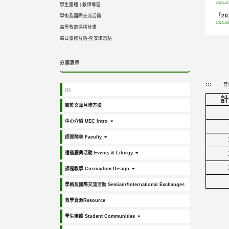
2026-07
學生團體
|
教師專區
「2
學術及國際交流活動
2025-08
高等教育深耕計畫
每日靈修片語-聖安琪慧語
分類清單
:::
首
:::
計
關於文藻月桂方法
中心介紹 UEC Intro
師資陣容 Faculty
禮儀慶典活動 Events & Liturgy
課程教學 Curriculum Design
學術及國際交流活動 Semianr/International Exchanges
教學資源Resource
學生團體 Student Communities