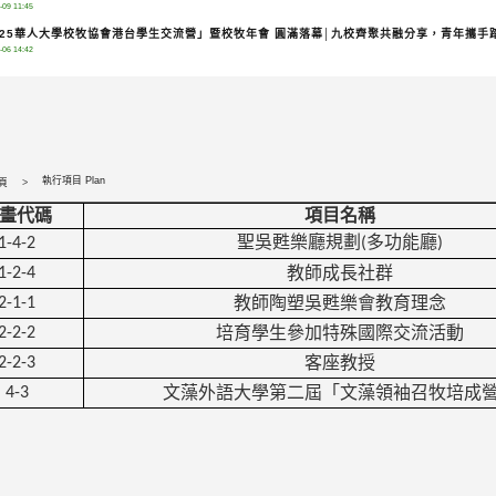
-09 11:45
025華人大學校牧協會港台學生交流營」暨校牧年會 圓滿落幕│九校齊聚共融分享，青年攜手
-06 14:42
執行項目 Plan
頁
畫代碼
項目名稱
聖吳甦樂廳規劃
多功能廳
1-4-2
(
)
教師成長社群
1-2-4
教師陶塑吳甦樂會教育理念
2-1-1
培育學生參加特殊國際交流活動
2-2-2
客座教授
2-2-3
文藻外語大學第二屆「文藻領袖召牧培成
4-3