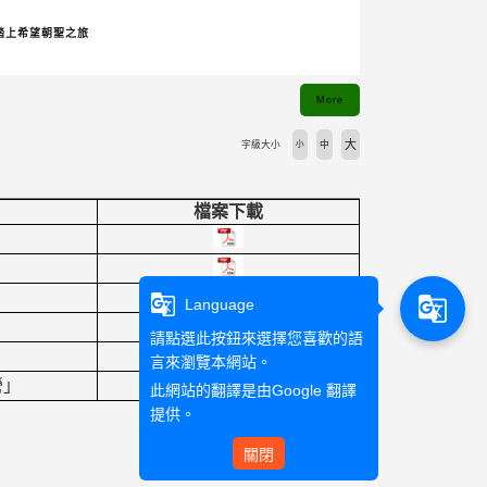
踏上希望朝聖之旅
More
大
字級大小
小
中
檔案下載
g_translate
g_translate
Language
請點選此按鈕來選擇您喜歡的語
言來瀏覽本網站。
營」
此網站的翻譯是由
Google 翻譯
提供。
關閉