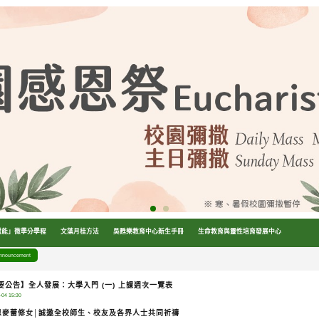
增能」微學分學程
文藻月桂方法
吳甦樂教育中心新生手冊
生命教育與靈性培育發展中心
nouncement
要公告】全人發展：大學入門 (一) 上課週次一覽表
-04 15:30
思麥蕾修女│誠邀全校師生、校友及各界人士共同祈禱