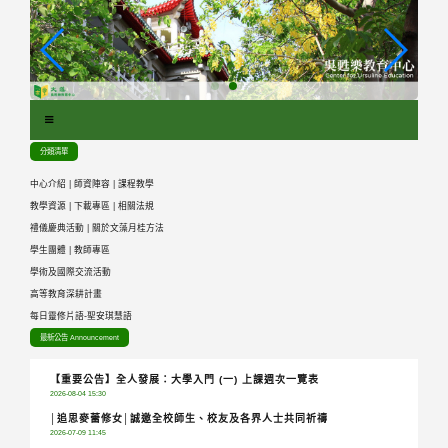
跳
到
主
要
內
容
區
分類清單
塊
中心介紹
|
師資陣容
|
課程教學
教學資源
|
下載專區
|
相關法規
禮儀慶典活動
|
關於文藻月桂方法
學生團體
|
教師專區
學術及國際交流活動
高等教育深耕計畫
每日靈修片語-聖安琪慧語
最新公告 Announcement
【重要公告】全人發展：大學入門 (一) 上課週次一覽表
2026-08-04 15:30
│追思麥蕾修女│誠邀全校師生、校友及各界人士共同祈禱
2026-07-09 11:45