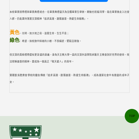
本校畢業授帶禮與畢業典禮結合，在畢業典禮當天為全體畢業生舉辦。期勉也祝福同學，能在畢業後走入社會
人群，仍能秉持落實文藻精神「追求真理、跟隨基督、熱愛生命服務」。
黃色
，光明，如大地之母、滋養生命、生生不息；
綠色
：希望，如校旗中斜坡的小樹，不畏橫逆，堅毅且剛強。
但文藻的黃綠禮帶還有更深遠的意義，身為天主教大學一員的文藻外語學院承襲天主教會對於世界的使命，效
法耶穌基督的精神，要成為一個真正「敬天愛人」的青年。
實踐聖吳甦樂會學校的優良傳統「追求真理、跟隨基督、熱愛生命服務」，成為國家社會中有擔當的成年子
女。
TOP