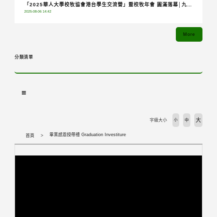
「2025華人大學校牧協會港台學生交流營」暨校牧年會 圓滿落幕│九校
2025-08-06 14:42
齊聚共融分享，青年攜手踏上希望朝聖之旅
More
分類清單
大
字級大小
小
中
畢業感恩授帶禮 Graduation Investiture
首頁