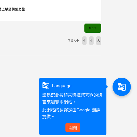
踏上希望朝聖之旅
More
大
字級大小
小
中
g_translate
g_translate
Language
請點選此按鈕來選擇您喜歡的語
言來瀏覽本網站。
此網站的翻譯是由
Google 翻譯
提供。
關閉