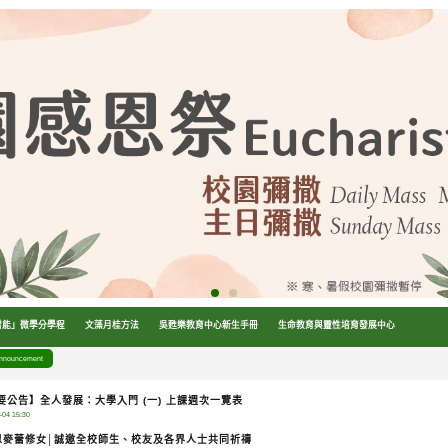
增能」微學分學程
文藻月桂方法
吳甦樂教育中心新生手冊
生命教育與靈性培育發展中心
nouncement
要公告】全人發展：大學入門 (一) 上課週次一覽表
-04 15:30
思麥蕾修女│誠邀全校師生、校友及各界人士共同祈禱