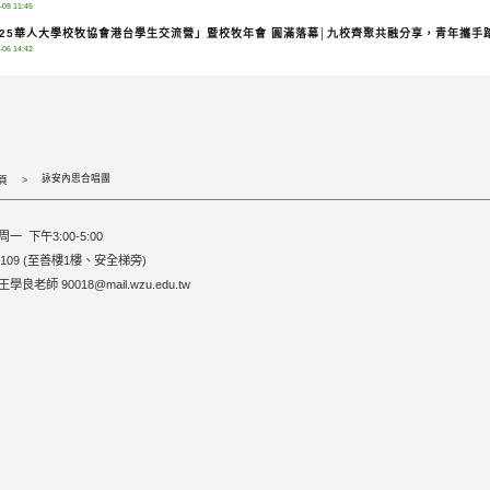
-09 11:45
025華人大學校牧協會港台學生交流營」暨校牧年會 圓滿落幕│九校齊聚共融分享，青年攜手
-06 14:42
詠安內思合唱團
頁
一 下午3:00-5:00
109 (至善樓1樓、安全梯旁)
良老師 90018@mail.wzu.edu.tw