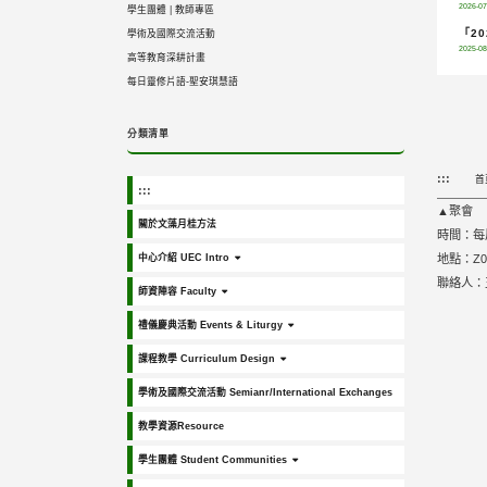
2026-07
學生團體
|
教師專區
「2
學術及國際交流活動
2025-08
高等教育深耕計畫
每日靈修片語-聖安琪慧語
分類清單
:::
首
:::
▲聚會
關於文藻月桂方法
時間：每周
中心介紹 UEC Intro
地點：Z0
聯絡人：王學
師資陣容 Faculty
禮儀慶典活動 Events & Liturgy
課程教學 Curriculum Design
學術及國際交流活動 Semianr/International Exchanges
教學資源Resource
學生團體 Student Communities