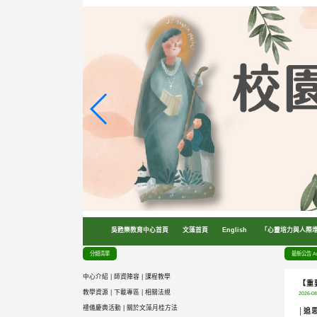
跳
到
主
要
內
容
區
塊
吳甦樂教育中心首頁
文藻首頁
English
「心靈培力與人際
分類清單
最新公告 An
中心介紹
|
師資陣容
|
課程教學
【重
教學資源
|
下載專區
|
相關法規
2026-08
禮儀慶典活動
|
關於文藻月桂方法
│追