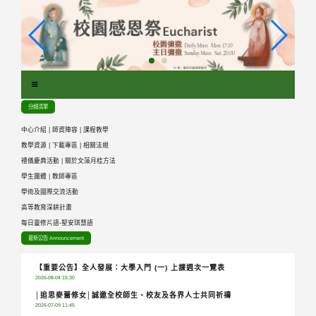
跳
到
主
要
內
容
區
分類清單
塊
中心介紹
|
師資陣容
|
課程教學
教學資源
|
下載專區
|
相關法規
禮儀慶典活動
|
關於文藻月桂方法
學生團體
|
教師專區
學術及國際交流活動
高等教育深耕計畫
每日靈修片語-聖安琪慧語
最新公告 Announcement
【重要公告】全人發展：大學入門 (一) 上課週次一覽表
2026-08-04 15:30
│追思麥蕾修女│誠邀全校師生、校友及各界人士共同祈禱
2026-07-09 11:45