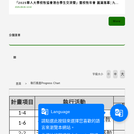
「2025華人大學校牧協會港台學生交流營」暨校牧年會 圓滿落幕│九校
2025-08-06 14:42
齊聚共融分享，青年攜手踏上希望朝聖之旅
More
分類清單
大
字級大小
小
中
執行進度Progress Chart
首頁
計畫項目
執行活動
01
月
0
g_translate
g_translate
Language
1-4
靈性課程工作坊
月桂講堂：AI系統融入課程教
請點選此按鈕來選擇您喜歡的語
1-6
學設計
言來瀏覽本網站。
2-2
天主教/基督宗教協會國際移動