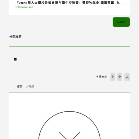
「2025華人大學校牧協會港台學生交流營」暨校牧年會 圓滿落幕│九校
2025-08-06 14:42
齊聚共融分享，青年攜手踏上希望朝聖之旅
More
分類清單
大
字級大小
小
中
錯誤
首頁