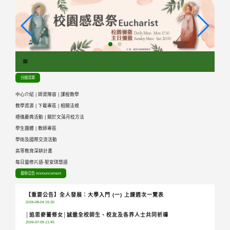
跳
到
主
要
內
容
區
分類清單
塊
中心介紹
|
師資陣容
|
課程教學
教學資源
|
下載專區
|
相關法規
禮儀慶典活動
|
關於文藻月桂方法
學生團體
|
教師專區
學術及國際交流活動
高等教育深耕計畫
每日靈修片語-聖安琪慧語
最新公告 Announcement
【重要公告】全人發展：大學入門 (一) 上課週次一覽表
2026-08-04 15:30
│追思麥蕾修女│誠邀全校師生、校友及各界人士共同祈禱
2026-07-09 11:45