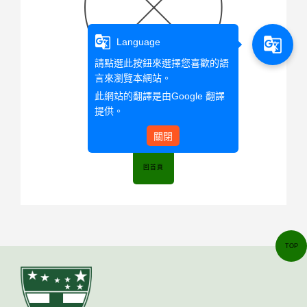
g_translate
g_translate
Language
請點選此按鈕來選擇您喜歡的語
言來瀏覽本網站。
此網站的翻譯是由
Google 翻譯
提供。
該文章已超過時間
關閉
回首頁
TOP