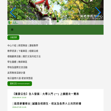
跳
到
主
要
內
容
區
分類清單
塊
中心介紹
|
師資陣容
|
課程教學
教學資源
|
下載專區
|
相關法規
禮儀慶典活動
|
關於文藻月桂方法
學生團體
|
教師專區
學術及國際交流活動
高等教育深耕計畫
每日靈修片語-聖安琪慧語
最新公告 Announcement
【重要公告】全人發展：大學入門 (一) 上課週次一覽表
2026-08-04 15:30
│追思麥蕾修女│誠邀全校師生、校友及各界人士共同祈禱
2026-07-09 11:45