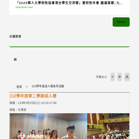
「2025華人大學校牧協會港台學生交流營」暨校牧年會 圓滿落幕│九校
2025-08-06 14:42
齊聚共融分享，青年攜手踏上希望朝聖之旅
More
分類清單
大
字級大小
小
中
112學年度成人禮系列活動
首頁
112學年度第二學期成人禮
時間：113年5月15日(三) 15:10-17:00
地點：化雨堂