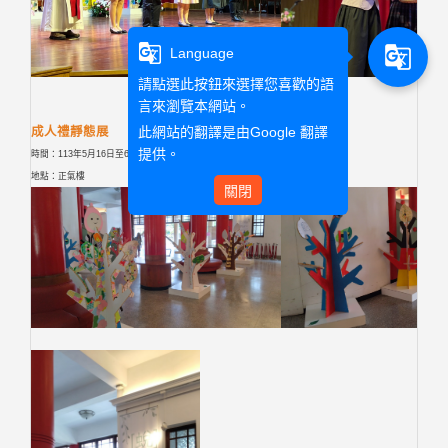
g_translate
g_translate
Language
請點選此按鈕來選擇您喜歡的語
言來瀏覽本網站。
此網站的翻譯是由
Google 翻譯
成人禮靜態展
提供。
時間：113年5月16日至6月8日
地點：正氣樓
關閉