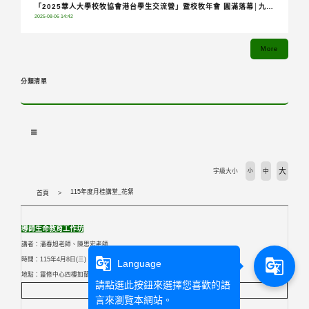
「2025華人大學校牧協會港台學生交流營」暨校牧年會 圓滿落幕│九校
2025-08-06 14:42
齊聚共融分享，青年攜手踏上希望朝聖之旅
More
分類清單
大
字級大小
小
中
115年度月桂講堂_花絮
首頁
導師生命教育工作坊
講者：潘春旭老師、陳思宏老師
g_translate
時間：115年4月8日(三) 15:10-17:00
g_translate
Language
地點：靈修中心四樓如蘭廳
請點選此按鈕來選擇您喜歡的語
言來瀏覽本網站。