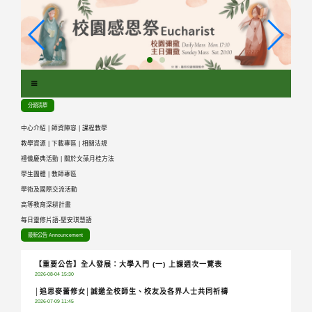
跳
到
主
要
內
容
區
分類清單
塊
中心介紹
|
師資陣容
|
課程教學
教學資源
|
下載專區
|
相關法規
禮儀慶典活動
|
關於文藻月桂方法
學生團體
|
教師專區
學術及國際交流活動
高等教育深耕計畫
每日靈修片語-聖安琪慧語
最新公告 Announcement
【重要公告】全人發展：大學入門 (一) 上課週次一覽表
2026-08-04 15:30
│追思麥蕾修女│誠邀全校師生、校友及各界人士共同祈禱
2026-07-09 11:45