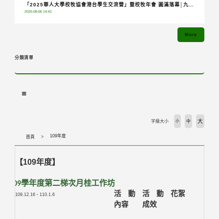
「2025華人大學校牧協會港台學生交流營」暨校牧年會 圓滿落幕│九校
2025-08-06 14:42
齊聚共融分享，青年攜手踏上希望朝聖之旅
More
分類清單
大
字級大小
小
中
109年度
首頁
【109年度】
109
學年度第二梯次月桂工作坊
活動
活動
花絮
109.12.16、110.1.6
內容
成效