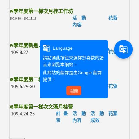
109
學年度第一梯次月桂工作坊
活動
花絮
109.9.30、109.11.18
內容
109
學年度新進人員研習
g_translate
g_translate
Language
109.8.27
活動
活動
花絮
請點選此按鈕來選擇您喜歡的語
內容
成效
言來瀏覽本網站。
此網站的翻譯是由
Google 翻譯
提供。
108
學年度第二梯次文藻月桂營
109.6.29-30
活動
活動
花絮
關閉
內容
成效
108
學年度第一梯次文藻月桂營
109.4.24-25
計畫
活動
活動
花絮
表
內容
成效