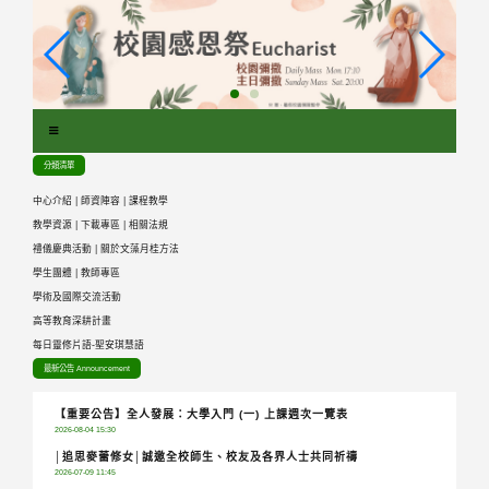
跳
到
主
要
內
容
區
分類清單
塊
中心介紹
|
師資陣容
|
課程教學
教學資源
|
下載專區
|
相關法規
禮儀慶典活動
|
關於文藻月桂方法
學生團體
|
教師專區
學術及國際交流活動
高等教育深耕計畫
每日靈修片語-聖安琪慧語
最新公告 Announcement
【重要公告】全人發展：大學入門 (一) 上課週次一覽表
2026-08-04 15:30
│追思麥蕾修女│誠邀全校師生、校友及各界人士共同祈禱
2026-07-09 11:45